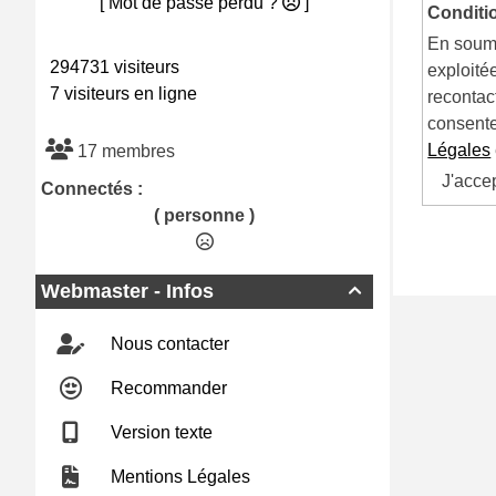
[ Mot de passe perdu ?
]
Conditi
En soume
294731 visiteurs
exploité
7 visiteurs en ligne
recontac
consente
Légales
17 membres
J'acce
Connectés :
( personne )
Webmaster - Infos

Nous contacter
Recommander
Version texte
Mentions Légales