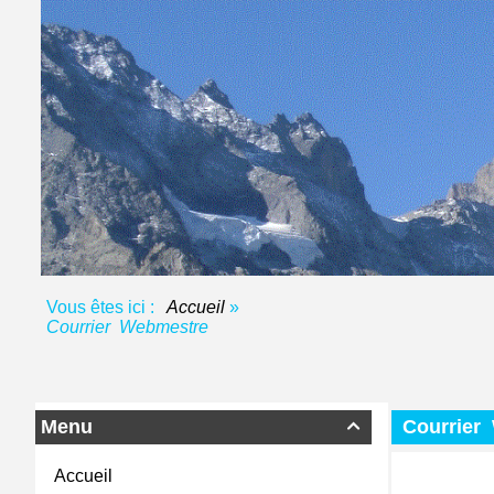
Vous êtes ici :
Accueil
»
Courrier Webmestre
Menu
Courrier

Accueil