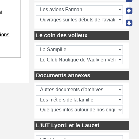
nt
e
ions
Le coin des voileux
Documents annexes
L'IUT Lyon1 et le Lauzet