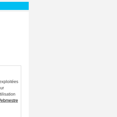
exploitées
our
ilisation
ebmestre