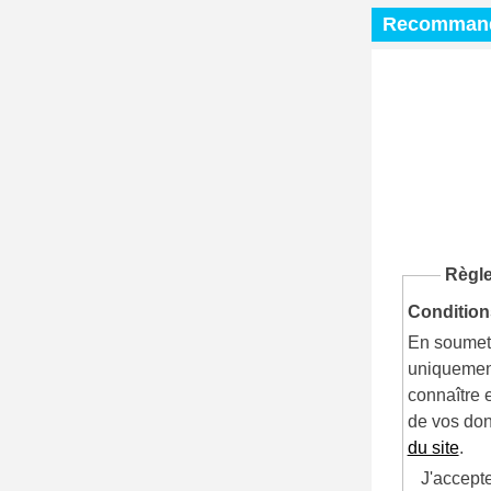
Recommande
Règle
Condition
En soumett
uniquement
connaître e
de vos don
du site
.
J'accept